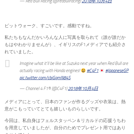
— Red Bull Racing (@redbullracing)
2018年10月4日
ピットウォーク、すごいです。感動ですね。
私たちもなんだかいろんな人に写真を取られて（誰が誰だか
もはやわかりませんが）、イギリスのF1メディアでも紹介さ
れていました。
Imagine what it’ll be like at Suzuka next year when Red Bull are
actually racing with Honda engines!
#C4F1
#JapaneseGP
pic.twitter.com/cbiGqmN84S
— Channel 4 F1® (@C4F1)
2018年10月4日
メディアにとって、日本のファンが作るグッズや衣装は、熱
意がこもっていてとても嬉しいものらしいです。
今回は、私自身はフェルスタッペン＆リカルドの応援うちわ
を用意していましたが、自分のためでプレゼント用ではあり