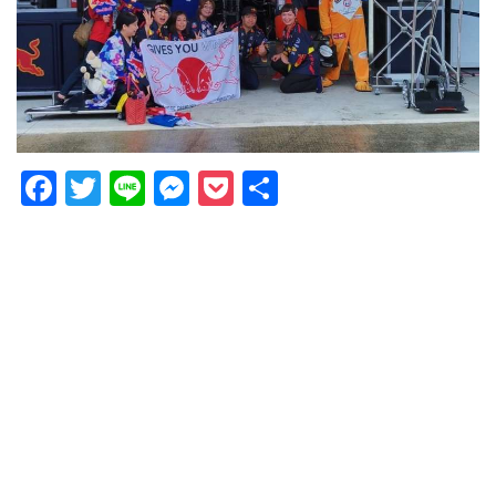
Facebook
Twitter
Line
Messenger
Pocket
Share