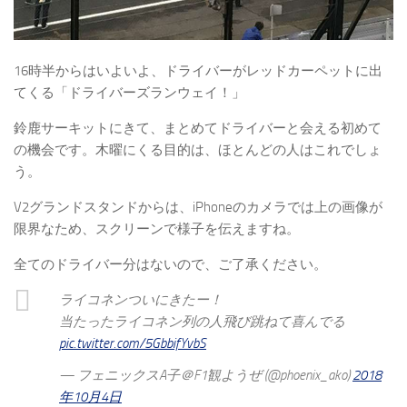
16時半からはいよいよ、ドライバーがレッドカーペットに出
てくる「ドライバーズランウェイ！」
鈴鹿サーキットにきて、まとめてドライバーと会える初めて
の機会です。木曜にくる目的は、ほとんどの人はこれでしょ
う。
V2グランドスタンドからは、iPhoneのカメラでは上の画像が
限界なため、スクリーンで様子を伝えますね。
全てのドライバー分はないので、ご了承ください。
ライコネンついにきたー！
当たったライコネン列の人飛び跳ねて喜んでる
pic.twitter.com/5GbbifYvbS
— フェニックスA子＠F1観ようぜ (@phoenix_ako)
2018
年10月4日