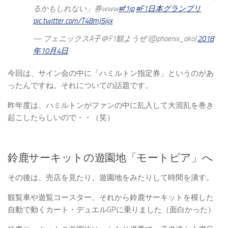
るかもしれない」券www
#f1jp
#F1日本グランプリ
pic.twitter.com/T48mJ5jijx
— フェニックスA子＠F1観ようぜ (@phoenix_ako)
2018
年10月4日
今回は、サイン会の中に「ハミルトン指定券」というのがあ
ったんですね。それについての話題です。
昨年度は、ハミルトンがファンの中に乱入して大混乱を巻き
起こしたらしいので・・（笑）
鈴鹿サーキットの遊園地「モートピア」へ
その後は、売店を見たり、遊園地をみたりして時間を潰す。
観覧車や遊覧コースター、それから鈴鹿サーキットを模した
自動で動くカート・デュエルGPに乗りました（面白かった）