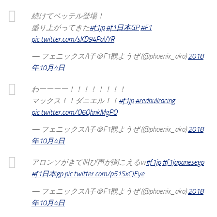
続けてベッテル登場！
盛り上がってきた
#f1jp
#f1日本GP
#F1
pic.twitter.com/sKD94PaVYR
— フェニックスA子＠F1観ようぜ (@phoenix_ako)
2018
年10月4日
わーーーー！！！！！！！！
マックス！！ダニエル！！
#f1jp
#redbullracing
pic.twitter.com/O6QhnkMgPO
— フェニックスA子＠F1観ようぜ (@phoenix_ako)
2018
年10月4日
アロンソがきて叫び声が聞こえるw
#f1jp
#f1japanesegp
#f1日本gp
pic.twitter.com/p51SxCJEye
— フェニックスA子＠F1観ようぜ (@phoenix_ako)
2018
年10月4日