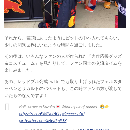
それから、冒頭にあったようにピットの中へ入れてもらい、
少しの間異世界にいたような時間を過ごしました。
その後は、いろんなファンの人が作られた「力作応援グッズ
＆コスチューム」を見たりして、ファン同士の交流タイムを
楽しみました。
あの、レッドブル公式Twitterでも取り上げられたフェルスタ
ッペンとリカルドのパペットも、この時ファンの方が渡して
いたものなんですよ！
Bulls arrive in Suzuka
What a pair of puppets
https://t.co/6xWUbfACoj
#JapaneseGP
pic.twitter.com/4AwfLpIt3K