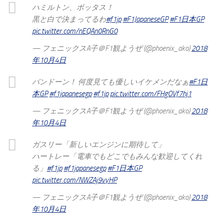
ハミルトン、ボッタス！
黒と白で決まってるわ
#f1jp
#F1JapaneseGP
#F1日本GP
pic.twitter.com/nEQAn0RnG0
— フェニックスA子＠F1観ようぜ (@phoenix_ako)
2018
年10月4日
バンドーン！ 何度見ても優しいイケメンだなぁ
#F1日
本GP
#f1japanesegp
#f1jp
pic.twitter.com/FHgOVf7hj1
— フェニックスA子＠F1観ようぜ (@phoenix_ako)
2018
年10月4日
ガスリー「新しいエンジンに期待して」
ハートレー「電車でもどこでもみんな歓迎してくれ
る」
#f1jp
#f1japanesegp
#F1日本GP
pic.twitter.com/NWZAj9vyHP
— フェニックスA子＠F1観ようぜ (@phoenix_ako)
2018
年10月4日