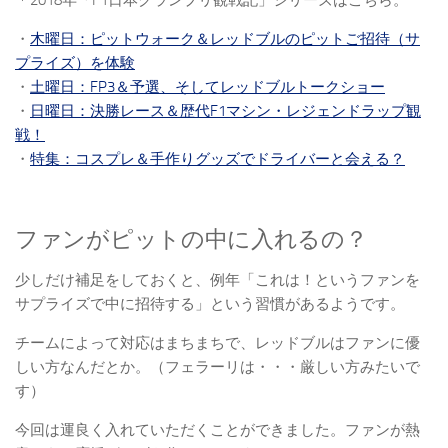
＊2018年「F1日本グランプリ観戦記」シリーズはこちら。
・
木曜日：ピットウォーク＆レッドブルのピットご招待（サ
プライズ）を体験
・
土曜日：FP3＆予選、そしてレッドブルトークショー
・
日曜日：決勝レース＆歴代F1マシン・レジェンドラップ観
戦！
・
特集：コスプレ＆手作りグッズでドライバーと会える？
ファンがピットの中に入れるの？
少しだけ補足をしておくと、例年「これは！というファンを
サプライズで中に招待する」という習慣があるようです。
チームによって対応はまちまちで、レッドブルはファンに優
しい方なんだとか。（フェラーリは・・・厳しい方みたいで
す）
今回は運良く入れていただくことができました。ファンが熱