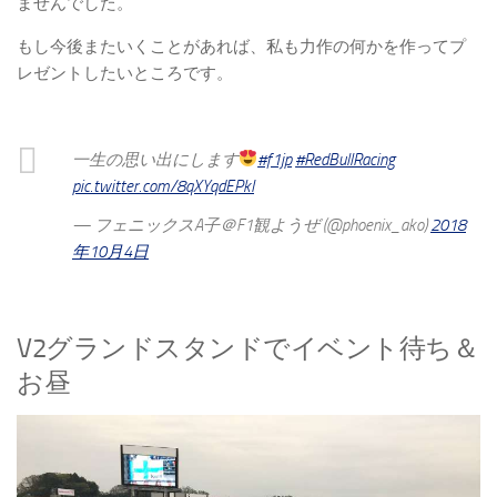
ませんでした。
もし今後またいくことがあれば、私も力作の何かを作ってプ
レゼントしたいところです。
一生の思い出にします
#f1jp
#RedBullRacing
pic.twitter.com/8qXYqdEPkI
— フェニックスA子＠F1観ようぜ (@phoenix_ako)
2018
年10月4日
V2グランドスタンドでイベント待ち＆
お昼