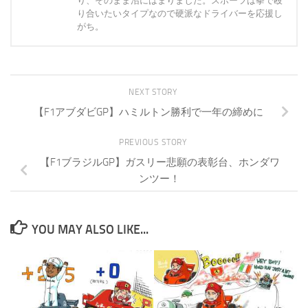
り、そのまま沼にはまりました。スポーツは拳で殴
り合いたいタイプなので硬派なドライバーを応援し
がち。
NEXT STORY
【F1アブダビGP】ハミルトン勝利で一年の締めに
PREVIOUS STORY
【F1ブラジルGP】ガスリー悲願の表彰台、ホンダワ
ンツー！
YOU MAY ALSO LIKE...