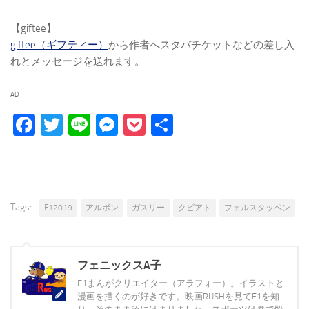
【giftee】
giftee（ギフティー）
から作者へスタバチケットなどの差し入
れとメッセージを送れます。
AD
Facebook
Twitter
Line
Messenger
Pocket
Share
Tags:
F12019
アルボン
ガスリー
クビアト
フェルスタッペン
フェニックスA子
F1まんがクリエイター（アラフォー）。イラストと
漫画を描くのが好きです。映画RUSHを見てF1を知