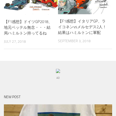
【F1感想】イタリアGP、ラ
【F1感想】ドイツGP2018、
イコネンvsメルセデス2人！
地元ベッテル無念・・・結
結果はハミルトンに軍配
局ハミルトン持ってるね
SEPTEMBER 3, 2018
JULY 27, 2018
AD
NEW POST