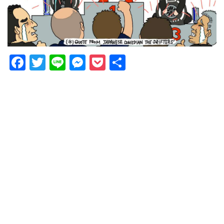
Facebook
Twitter
Line
Messenger
Pocket
Share