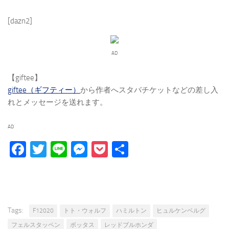
[dazn2]
AD
【giftee】
giftee（ギフティー）
から作者へスタバチケットなどの差し入
れとメッセージを送れます。
AD
Facebook
Twitter
Line
Messenger
Pocket
Share
Tags:
F12020
トト・ウォルフ
ハミルトン
ヒュルケンベルグ
フェルスタッペン
ボッタス
レッドブルホンダ