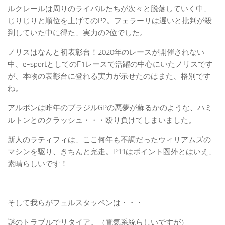
ルクレールは周りのライバルたちが次々と脱落していく中、
じりじりと順位を上げてのP2。フェラーリは遅いと批判が殺
到していた中に得た、実力の2位でした。
ノリスはなんと初表彰台！2020年のレースが開催されない
中、e-sportとしてのF1レースで活躍の中心にいたノリスです
が、本物の表彰台に登れる実力が示せたのはまた、格別です
ね。
アルボンは昨年のブラジルGPの悪夢が蘇るかのような、ハミ
ルトンとのクラッシュ・・・殴り負けてしまいました。
新人のラティフィは、ここ何年も不調だったウィリアムズの
マシンを駆り、きちんと完走。P11はポイント圏外とはいえ、
素晴らしいです！
そして我らがフェルスタッペンは・・・
謎のトラブルでリタイア。（電気系統らしいですが）