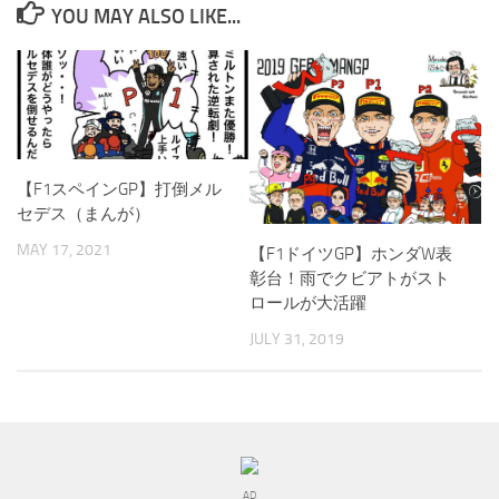
YOU MAY ALSO LIKE...
【F1スペインGP】打倒メル
セデス（まんが）
MAY 17, 2021
【F1ドイツGP】ホンダW表
彰台！雨でクビアトがスト
ロールが大活躍
JULY 31, 2019
AD