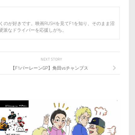
のが好きです。映画RUSHを見てF1を知り、そのまま沼
硬派なドライバーを応援しがち。
NEXT STORY
【F1バーレーンGP】角田vsチャンプス