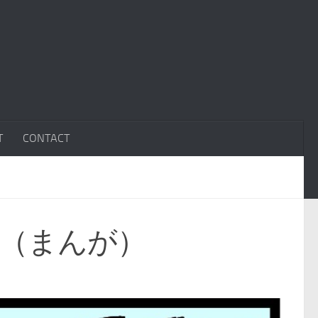
T
CONTACT
des.（まんが）