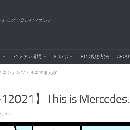
をまんがで楽しむマガジン
ド
F1ファン道場
F1レポ
F1の視聴方法
ABOU
スコンテンツ
/
４コマまんが
12021】This is Merce
4, 2021