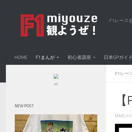
Skip to content
F1レース
HOME
F1まんが
初心者講座
日本GPガイ
F1レー
AD
【F
NEW POST
MARCH 2