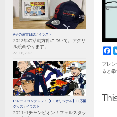
A子の運営日誌
/
イラスト
2022年の活動方針について。アクリ
ル絵画やります。
F
22 FEB, 2022
プレシ
ると拳
Thi
F1レースコンテンツ
/
【Fミオリジナル】F1応援
グッズ
/
イラスト
2021F1チャンピオン！フェルスタッ