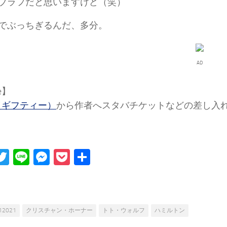
ブラフだと思いますけど（笑）
でぶっちぎるんだ、多分。
AD
ee】
ee（ギフティー）
から作者へスタバチケットなどの差し入
acebook
Twitter
Line
Messenger
Pocket
Share
12021
クリスチャン・ホーナー
トト・ウォルフ
ハミルトン