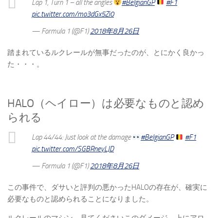
Lap 1, Turn 1 – all the angles
#BelgianGP
#F1
pic.twitter.com/mo3dGx5Zi0
— Formula 1 (@F1)
2018年8月26日
踏まれているルクレールが無事だったのが、とにかく良かっ
た・・・。
HALO（ヘイロー）は必要なものと認め
られる
Lap 44/44: Just look at the damage
#BelgianGP
#F1
pic.twitter.com/SGBRneyLJD
— Formula 1 (@F1)
2018年8月26日
この事件で、ダサいと評判の悪かったHALOの存在が、確実に
必要なものと認められることになりました。