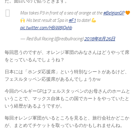
た。面白いので貼っときます。
Max takes P3 in front of a sea of orange at the
#BelgianGP
His best result at Spa in
#F1
to date!
pic.twitter.com/HBiW8JQxhb
— Red Bull Racing (@redbullracing)
2018年8月26日
毎回思うのですが、オレンジ軍団のみなさんはどうやって席
をとっているんでしょうね？
日本には「ホンダ応援席」という特別なシートがあるけど、
フェスルタッペン応援席があるんでしょうかw
今回のベルギーGPはフェルスタッペンのお母さんのホームと
いうことで、マックス自体もこの国でカートをやっていたと
いう経歴があるようですが。
毎回オレンジ軍団がいるところを見ると、旅行会社かどこか
が、まとめてチケットを取っているのかもしれませんね。