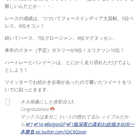
難しいんだとか・・・。
レースの成績は、つづいてフォースインディア大貢献。5位ペ
レス、6位オコン！
続いてハース、7位グロージャン、8位マグヌッセン。
来年のスター（予定）ガスリーが9位！エリクソン10位！
ハートレーとバンドーンは、とにかく走り切れただけでよし
としよう！
ツイッターでお絵かき企画があったので書いたツイートをつ
いでに貼っときます。
ネタ画像にした表彰台3人
Congratulations
マックスは多分こういうの慣れてる(レッドブルだか
ら)
#f1
#f1jp
#BelgianGP
#F1版深夜の真剣お絵描き60分一
本勝負
pic.twitter.com/VziC6Gzqsp