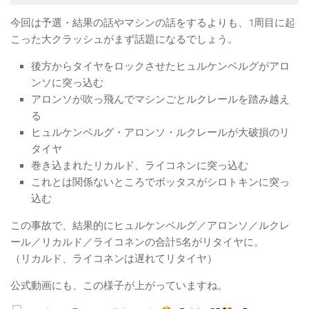
今回は予選・結果の話やマシンの話をするよりも、1周目に起
こった大クラッシュがまず話題になるでしょう。
後方からタイヤをロックさせたヒュルケンベルグがアロ
ンソに突っ込む
アロンソが吹っ飛んでマシンごとルクレールを踏み越え
る
ヒュルケンベルグ・アロンソ・ルクレールが大破損のリ
タイヤ
巻き込まれたリカルド、ライコネンに突っ込む
これとは関係ないところでボッタスがシロトキンに突っ
込む
この事故で、結果的にヒュルケンベルグ／アロンソ／ルクレ
ール／リカルド／ライコネンの合計5名がリタイヤに。
（リカルド、ライコネンは遅れてリタイヤ）
公式動画にも、この様子が上がっていますね。