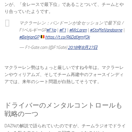
ンが、「全レースで最下位」であることついて、チームとや
り合っていたようです。
マクラーレン：バンドーンが全セッションで最下位 /
F1ベルギーGP
#F1jp
|
#F1
|
#McLaren
|
#StoffelVandoorne
|
#BelgianGP
https://t.co/R6Dd0gmfOk
— F1-Gate.com (@F1Gate)
2018年8月27日
マクラーレン勢はちょっと厳しいですね今年は。マクラーレ
ンやウィリアムズ、そしてチーム再建中のフォースインディ
アでは、来年のシート問題が白熱してそうです。
ドライバーのメンタルコントロールも
戦略の一つ
DAZNの解説で語られていたのですが、チームラジオでドライ