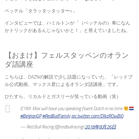
ベッテル「タラッタッタッタ〜♪」
インタビューでは、ハミルトンが「（ベッテルの）車になん
かトリックがあるんじゃないかと！」と答えていましたね。
【おまけ】フェルスタッペンのオラン
ダ語講座
こちらは、DAZNの解説で少し話題になっていた、「レッドブ
ル公式動画、マックス君によるオランダ語講座」です。
ひたすら、リカルドとガスリーが笑っている動画（笑）
ICYMI: Max will have you speaking fluent Dutch in no time
#BelgianGP
#RedBullFamily
pic.twitter.com/DlkzROwBl0
— Red Bull Racing (@redbullracing)
2018年8月26日