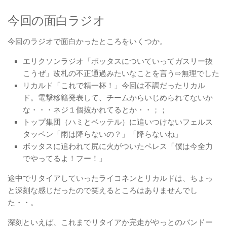
今回の面白ラジオ
今回のラジオで面白かったところをいくつか。
エリクソンラジオ「ボッタスについていってガスリー抜
こうぜ」改札の不正通過みたいなことを言う⇨無理でした
リカルド「これで精一杯！」今回は不調だったリカル
ド。電撃移籍発表して、チームからいじめられてないか
な・・・ネジ１個抜かれてるとか・・；；
トップ集団（ハミとベッテル）に追いつけないフェルス
タッペン「雨は降らないの？」「降らないね」
ボッタスに追われて尻に火がついたペレス「僕は今全力
でやってるよ！フー！」
途中でリタイアしていったライコネンとリカルドは、ちょっ
と深刻な感じだったので笑えるところはありませんでし
た・・。
深刻といえば、これまでリタイアか完走がやっとのバンドー