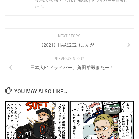
り合いたいタイプなので硬派なドライバーを応援し
がち。
NEXT STORY
【2021】HAAS2021(まんが)
PREVIOUS STORY
日本人F1ドライバー、角田裕毅きたー！
YOU MAY ALSO LIKE...