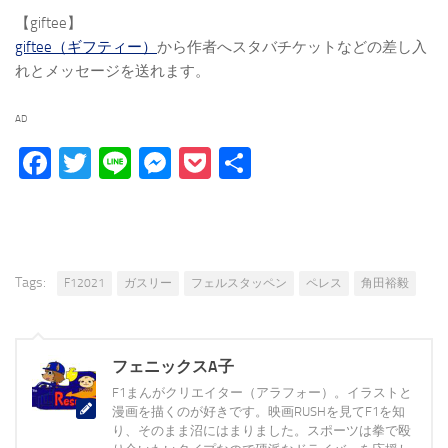
【giftee】
giftee（ギフティー）
から作者へスタバチケットなどの差し入
れとメッセージを送れます。
AD
Facebook
Twitter
Line
Messenger
Pocket
Share
Tags:
F12021
ガスリー
フェルスタッペン
ペレス
角田裕毅
フェニックスA子
F1まんがクリエイター（アラフォー）。イラストと
漫画を描くのが好きです。映画RUSHを見てF1を知
り、そのまま沼にはまりました。スポーツは拳で殴