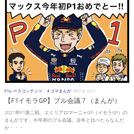
F1レースコンテンツ
/
４コマまんが
MAY 8, 2021
【F1イモラGP】ブル会議７（まんが）
2021年F1第二戦、エミリアロマーニャGP（イモラGP）の
まんがです。今年初のブル会議。去年と比べたらなんだ
か・・・